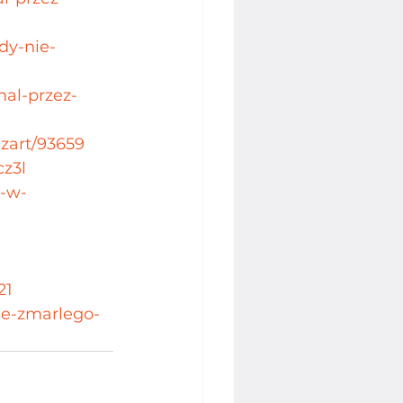
dy-nie-
nal-przez-
-zart/93659
cz3l
l-w-
21
ie-zmarlego-