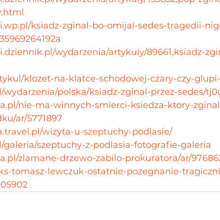
y.html
.wp.pl/ksiadz-zginal-bo-omijal-sedes-tragedii-nig
35969264192a
.dziennik.pl/wydarzenia/artykuly/89661,ksiadz-zgi
rtykul/klozet-na-klatce-schodowej-czary-czy-glupi
l/wydarzenia/polska/ksiadz-zginal-przez-sedes/tj0
na.pl/nie-ma-winnych-smierci-ksiedza-ktory-zgina
ku/ar/5771897
.travel.pl/wizyta-u-szeptuchy-podlasie/
pl/galeria/szeptuchy-z-podlasia-fotografie-galeria
na.pl/zlamane-drzewo-zabilo-prokuratora/ar/97686
l/ks-tomasz-lewczuk-ostatnie-pozegnanie-tragiczn
205902