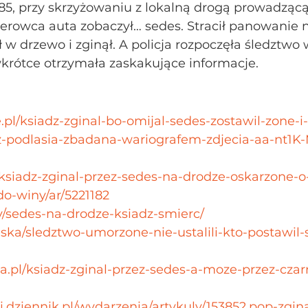
85, przy skrzyżowaniu z lokalną drogą prowadzącą
rowca auta zobaczył… sedes. Stracił panowanie 
w drzewo i zginął. A policja rozpoczęła śledztwo 
wkrótce otrzymała zaskakujące informacje.
se.pl/ksiadz-zginal-bo-omijal-sedes-zostawil-zone-
z-podlasia-zbadana-wariografem-zdjecia-aa-nt1K-
/ksiadz-zginal-przez-sedes-na-drodze-oskarzone-o-
do-winy/ar/5221182
tv/sedes-na-drodze-ksiadz-smierc/
olska/sledztwo-umorzone-nie-ustalili-kto-postawil-
na.pl/ksiadz-zginal-przez-sedes-a-moze-przez-czar
.dziennik.pl/wydarzenia/artykuly/153852,pop-zgina