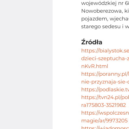
wojewódzkiej nr 6
Nowoberezowa, kie
pojazdem, wjechał 
starego sedesu i 
Źródła
https://bialystok.
dzieci-szeptucha-
nKvR.html
https://poranny.pl
nie-przyznaja-sie-
https://podlaskie.
https://tvn24.pl/p
ra175803-3521982
https://wspolczes
magie/ar/9973205
https://wiadomosci