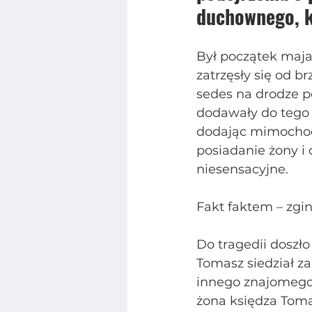
duchownego, k
Był początek maja 
zatrzęsły się od 
sedes na drodze po
dodawały do tego „
dodając mimochod
posiadanie żony i 
niesensacyjne.
Fakt faktem – zgin
Do tragedii doszło
Tomasz siedział za
innego znajomego
żona księdza Tomas