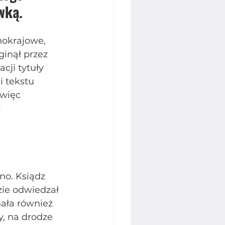
wką.
nokrajowe, 
inął przez 
cji tytuły 
i tekstu 
więc 
 
no. Ksiądz 
zie odwiedzał 
ała również 
y, na drodze 