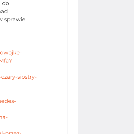
 do 
nad 
w sprawie 
i-dwojke-
MfaY-
czary-siostry-
sedes-
na-
l-przez-