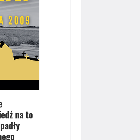
e 
edź na to 
 padły 
nego 