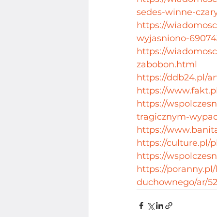
sedes-winne-czar
https://wiadomosci
wyjasniono-69074
https://wiadomosci
zabobon.html
https://ddb24.pl/a
https://www.fakt.p
https://wspolczes
tragicznym-wypad
https://www.banita
https://culture.pl/
https://wspolczes
https://poranny.p
duchownego/ar/5