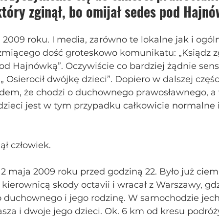
tóry zginął, bo omijał sedes pod Hajnó
2009 roku. I media, zarówno te lokalne jak i ogól
brzmiącego dość groteskowo komunikatu: „Ksiądz zg
d Hajnówką”. Oczywiście co bardziej żądnie sensa
 Osierocił dwójkę dzieci”. Dopiero w dalszej częśc
em, że chodzi o duchownego prawosławnego, a 
dzieci jest w tym przypadku całkowicie normalne i
ął człowiek.
 2 maja 2009 roku przed godziną 22. Było już ciem
 kierownicą skody octavii i wracał z Warszawy, gd
 duchownego i jego rodzinę. W samochodzie jech
za i dwoje jego dzieci. Ok. 6 km od kresu podróż