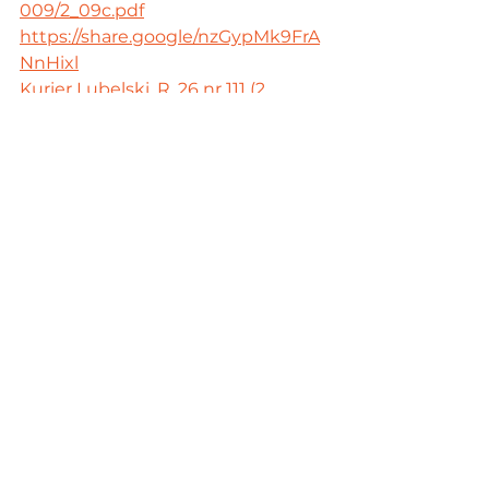
009/2_09c.pdf
https://share.google/nzGypMk9FrA
NnHixl
Kurier Lubelski, R. 26 nr 111 (2 
sierpnia 1982)
Zobacz wszystkie
Ostatnie posty