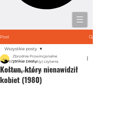
Post
Wszystkie posty
Zbrodnie Prowincjonalne
Wszystkie posty
29 mar
1 minut(y) czytania
Kołtun, który nienawidził
Dla Wspierających
kobiet (1980)