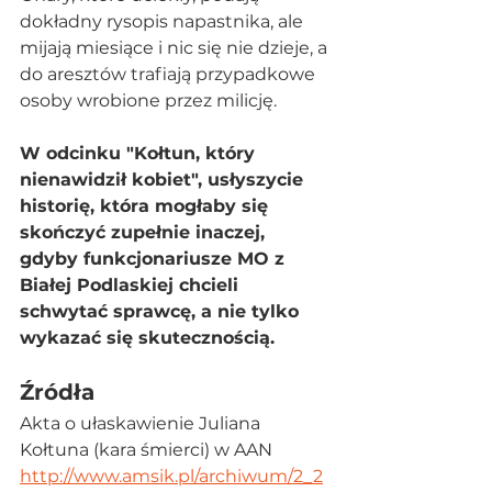
dokładny rysopis napastnika, ale 
mijają miesiące i nic się nie dzieje, a 
do aresztów trafiają przypadkowe 
osoby wrobione przez milicję.
W odcinku "Kołtun, który 
nienawidził kobiet", usłyszycie 
historię, która mogłaby się 
skończyć zupełnie inaczej, 
gdyby funkcjonariusze MO z 
Białej Podlaskiej chcieli 
schwytać sprawcę, a nie tylko 
wykazać się skutecznością.
Źródła
Akta o ułaskawienie Juliana 
Kołtuna (kara śmierci) w AAN
http://www.amsik.pl/archiwum/2_2