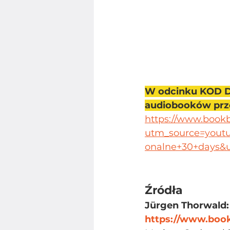
W odcinku KOD D
audiobooków prze
https://www.bookb
utm_source=yout
onalne+30+days&
Źródła
Jürgen Thorwald:
https://www.book