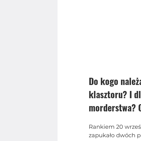
Do kogo należa
klasztoru? I d
morderstwa? O
Rankiem 20 wrześn
zapukało dwóch pol