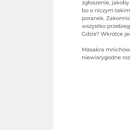
zgłoszenie, jakob
bo o niczym takim 
poranek. Zakonnicy
wszystko przebie
Gdzie? Wkrótce je
Masakra mnichów, b
niewiarygodne roz