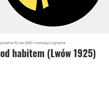
cjonalne
15 cze 2021
1 minut(y) czytania
pod habitem (Lwów 1925)