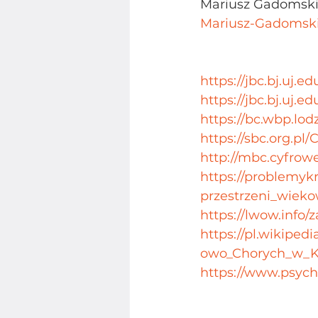
Mariusz Gadomski 
Mariusz-Gadomski
https://jbc.bj.uj.e
https://jbc.bj.uj.e
https://bc.wbp.lod
https://sbc.org.p
http://mbc.cyfrow
https://problemyk
przestrzeni_wieko
https://lwow.info
https://pl.wikip
owo_Chorych_w_K
https://www.psycho