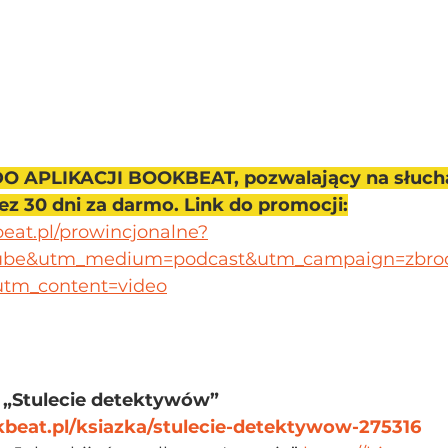
O APLIKACJI BOOKBEAT, pozwalający na słucha
z 30 dni za darmo. Link do promocji:
eat.pl/prowincjonalne?
ube&utm_medium=podcast&utm_campaign=zbrod
utm_content=video
 „Stulecie detektywów” 
beat.pl/ksiazka/stulecie-detektywow-275316