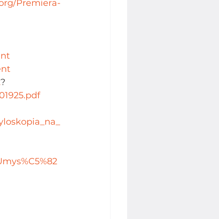
.org/Premiera-
ent
ent
t
? 
01925.pdf
tyloskopia_na_
a_Umys%C5%82