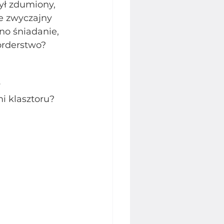
ył zdumiony, 
e zwyczajny 
no śniadanie, 
rderstwo? 
 
i klasztoru?