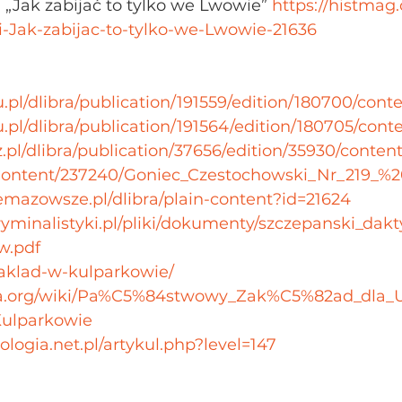
„Jak zabijać to tylko we Lwowie” 
https://histmag
-Jak-zabijac-to-tylko-we-Lwowie-21636
du.pl/dlibra/publication/191559/edition/180700/cont
du.pl/dlibra/publication/191564/edition/180705/cont
z.pl/dlibra/publication/37656/edition/35930/conten
l/Content/237240/Goniec_Czestochowski_Nr_219_%2
emazowsze.pl/dlibra/plain-content?id=21624
ryminalistyki.pl/pliki/dokumenty/szczepanski_dak
w.pdf
/zaklad-w-kulparkowie/
edia.org/wiki/Pa%C5%84stwowy_Zak%C5%82ad_dl
ulparkowie
logia.net.pl/artykul.php?level=147