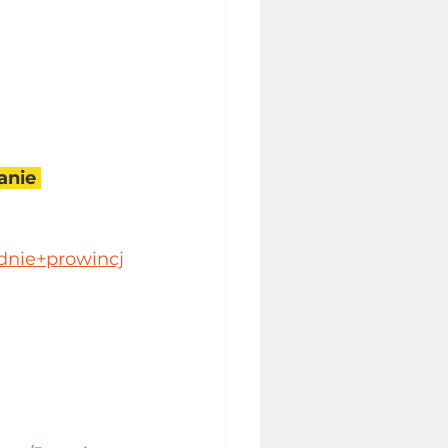
nie 
nie+prowincj