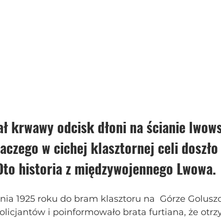
ł krwawy odcisk dłoni na ścianie lwow
laczego w cichej klasztornej celi doszło
to historia z międzywojennego Lwowa.
ia 1925 roku do bram klasztoru na  Górze Goluszo
icjantów i poinformowało brata furtiana, że otrz