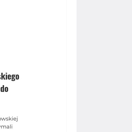
skiego 
 do 
wskiej 
ymali 