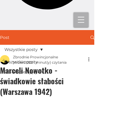
Post
Wszystkie posty
Zbrodnie Prowincjonalne
Wszystkie posty
14 cze 2022
1 minut(y) czytania
Marceli Nowotko -
Dla Wspierających
świadkowie słabości
(Warszawa 1942)