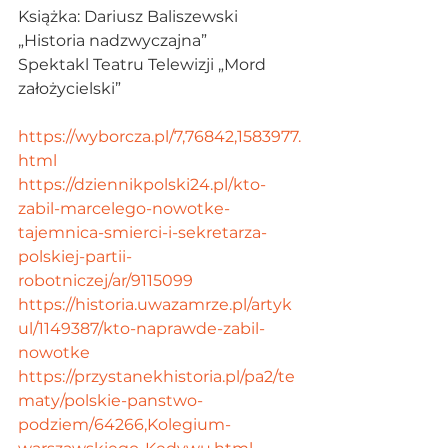
Książka: Dariusz Baliszewski 
„Historia nadzwyczajna”
Spektakl Teatru Telewizji „Mord 
założycielski”
https://wyborcza.pl/7,76842,1583977.
html
https://dziennikpolski24.pl/kto-
zabil-marcelego-nowotke-
tajemnica-smierci-i-sekretarza-
polskiej-partii-
robotniczej/ar/9115099
https://historia.uwazamrze.pl/artyk
ul/1149387/kto-naprawde-zabil-
nowotke
https://przystanekhistoria.pl/pa2/te
maty/polskie-panstwo-
podziem/64266,Kolegium-