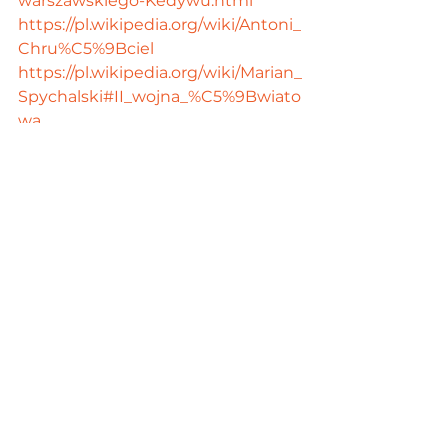
warszawskiego-Kedywu.html
https://pl.wikipedia.org/wiki/Antoni_
Chru%C5%9Bciel
https://pl.wikipedia.org/wiki/Marian_
Spychalski#II_wojna_%C5%9Bwiato
wa
https://pl.wikipedia.org/wiki/Grupa_I
nicjatywna
https://histmag.org/Dlaczego-
zabito-Boleslawa-Molojca-21534
https://pl.wikipedia.org/wiki/Boles%
C5%82aw_Mo%C5%82ojec#Egzeku
cja_na_Kamiennych_Schodkach_w
_Warszawie
https://dzieje.pl/wiadomosci/zamac
h-na-mr-president-nieudany-atak-
na-mariana-spychalskiego-w-
pakistanie
https://wyborcza.pl/alehistoria/7,1216