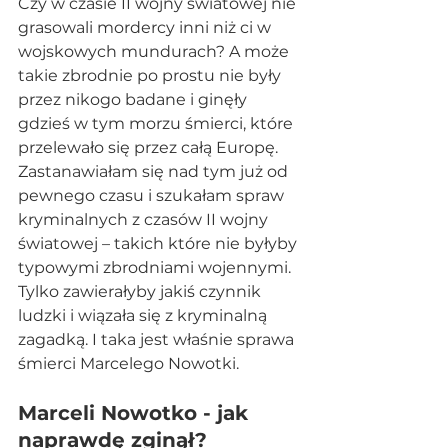
Czy w czasie II wojny światowej nie 
grasowali mordercy inni niż ci w 
wojskowych mundurach? A może 
takie zbrodnie po prostu nie były 
przez nikogo badane i ginęły 
gdzieś w tym morzu śmierci, które 
przelewało się przez całą Europę. 
Zastanawiałam się nad tym już od 
pewnego czasu i szukałam spraw 
kryminalnych z czasów II wojny 
światowej – takich które nie byłyby 
typowymi zbrodniami wojennymi. 
Tylko zawierałyby jakiś czynnik 
ludzki i wiązała się z kryminalną 
zagadką. I taka jest właśnie sprawa 
śmierci Marcelego Nowotki.
Marceli Nowotko - jak 
naprawdę zginął?