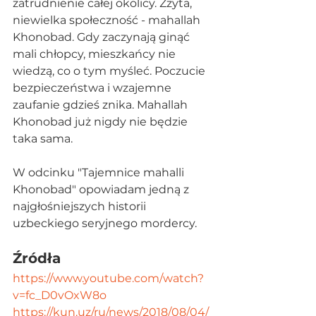
zatrudnienie całej okolicy. Zżyta, 
niewielka społeczność - mahallah 
Khonobad. Gdy zaczynają ginąć 
mali chłopcy, mieszkańcy nie 
wiedzą, co o tym myśleć. Poczucie 
bezpieczeństwa i wzajemne 
zaufanie gdzieś znika. Mahallah 
Khonobad już nigdy nie będzie 
taka sama.
W odcinku "Tajemnice mahalli 
Khonobad" opowiadam jedną z 
najgłośniejszych historii 
uzbeckiego seryjnego mordercy.
Źródła
https://www.youtube.com/watch?
v=fc_D0vOxW8o
https://kun.uz/ru/news/2018/08/04/