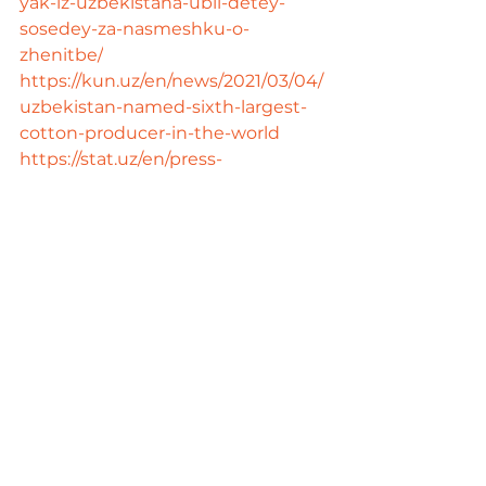
yak-iz-uzbekistana-ubil-detey-
sosedey-za-nasmeshku-o-
zhenitbe/
https://kun.uz/en/news/2021/03/04/
uzbekistan-named-sixth-largest-
cotton-producer-in-the-world
https://stat.uz/en/press-
center/news-of-committee/23415-
o-zbekistonda-ayollar-o-rtacha-22-
3-yoshda-oila-qurmoqda-3
https://stat.uz/en/press-
center/news-of-committee/23339-
o-zbekistonda-erkaklar-o-rtacha-
26-5-yoshda-oila-qurmoqda-3
https://kun.uz/ru/news/2018/08/04/
muzcina-ubivsij-detej-svoih-
sosedej-prigovoren-k-
poziznennomu-sroku