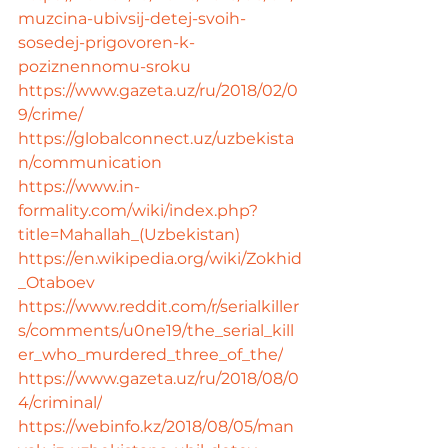
muzcina-ubivsij-detej-svoih-
sosedej-prigovoren-k-
poziznennomu-sroku
https://www.gazeta.uz/ru/2018/02/0
9/crime/
https://globalconnect.uz/uzbekista
n/communication
https://www.in-
formality.com/wiki/index.php?
title=Mahallah_(Uzbekistan)
https://en.wikipedia.org/wiki/Zokhid
_Otaboev
https://www.reddit.com/r/serialkiller
s/comments/u0ne19/the_serial_kill
er_who_murdered_three_of_the/
https://www.gazeta.uz/ru/2018/08/0
4/criminal/
https://webinfo.kz/2018/08/05/man