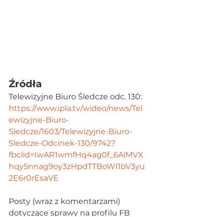
Źródła
Telewizyjne Biuro Śledcze odc. 130: 
https://www.ipla.tv/wideo/news/Tel
ewizyjne-Biuro-
Sledcze/1603/Telewizyjne-Biuro-
Sledcze-Odcinek-130/9742?
fbclid=IwAR1wmfHq4ag0f_6AlMVX
hqy5nnag9oy3zHpdTTBoWI1bV3yu
2E6r0rEsaVE
Posty (wraz z komentarzami) 
dotyczące sprawy na profilu FB 