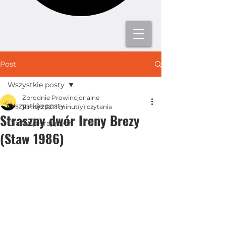
Post
Wszystkie posty
Zbrodnie Prowincjonalne
Wszystkie posty
11 maj 2021
1 minut(y) czytania
Straszny dwór Ireny Brezy
Dla Wspierających
(Staw 1986)