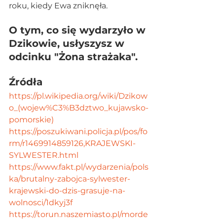
roku, kiedy Ewa zniknęła.
O tym, co się wydarzyło w 
Dzikowie, usłyszysz w 
odcinku "Żona strażaka".
Źródła
https://pl.wikipedia.org/wiki/Dzikow
o_(wojew%C3%B3dztwo_kujawsko-
pomorskie)
https://poszukiwani.policja.pl/pos/fo
rm/r1469914859126,KRAJEWSKI-
SYLWESTER.html
https://www.fakt.pl/wydarzenia/pols
ka/brutalny-zabojca-sylwester-
krajewski-do-dzis-grasuje-na-
wolnosci/1dkyj3f
https://torun.naszemiasto.pl/morde