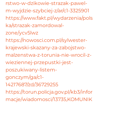
rstwo-w-dzikowie-strazak-pawel-
m-wyjdzie-szybciej-z/ar/c1-3325901
https://www.fakt.pl/wydarzenia/pols
ka/strazak-zamordowal-
zone/ycv5lwz
https://nowosci.com.pl/sylwester-
krajewski-skazany-za-zabojstwo-
malzenstwa-z-torunia-nie-wrocil-z-
wieziennej-przepustki-jest-
poszukiwany-listem-
gonczym/ga/c1-
14217687/zd/36729255
https://torun.policja.gov.pl/kb3/infor
macje/wiadomosci/13735,KOMUNIK
AT.html
https://torun.grobonet.com/grobon
et/start.php?id=detale&idg=7124
https://www.pressreader.com/polan
d/angora/20131222/2819946703040